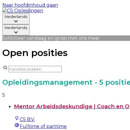
Naar hoofdinhoud gaan
Nederlands
Nederlands
Solliciteer vandaag en groei met ons mee!
Open posities
Opleidingsmanagement
- 5 positi
5
Mentor Arbeidsdeskundige | Coach en O
CS B.V.
Fulltime of parttime