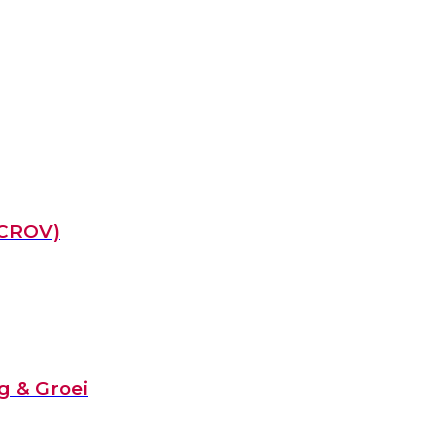
(CROV)
g & Groei